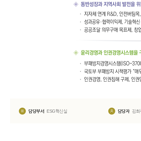
담당부서
ESG혁신실
담당자
김희