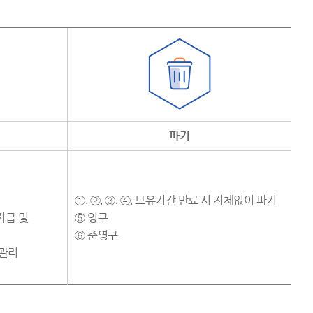
파기
①, ②, ③, ④, 보유기간 만료 시 지체없이 파기
지급 및
⑤ 영구
⑥ 준영구
 관리