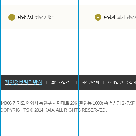
담당부서
해당 사업실
담당자
과제 담당
개인정보처리방침
회원가입약관
저작권정책
이메일무단수집거
14066 경기도 안양시 동안구 시민대로 286 (관양동 1600) 송백빌딩 2~7,9F / TE
COPYRIGHTS © 2014 KAIA, ALL RIGHTS RESERVED.