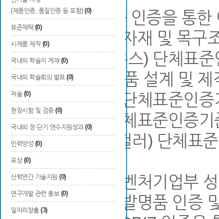
(제품인증, 품질인증 등 포함)
(0)
○ 성능·품질·표준 인증을 통
표준채택
(0)
-(성능시험) 금속자재 및 목
시제품 제작
(0)
-(컨테이너형하우스) 단체표준
국내외 학술지 게재
(0)
하우스(3*6m) 제품 설계 및 제
국내외 학술회의 발표
(0)
-(이동식화장실) 단체표준인증기
저술
(0)
현장시험 및 검증
(0)
-(조립형주택) 단체표준인증기준
국내외 장·단기 연수지원성과
(0)
-(이동식부스/퍼걸러) 단체표준
인력양성
(0)
및 제작
포상
(0)
-(성능인증) 중소벤처기업부 성
산학연간 기술지원
(0)
연구개발 관련 홍보
(0)
-(기술인증) 우수발명품 인증 및
일자리창출
(3)