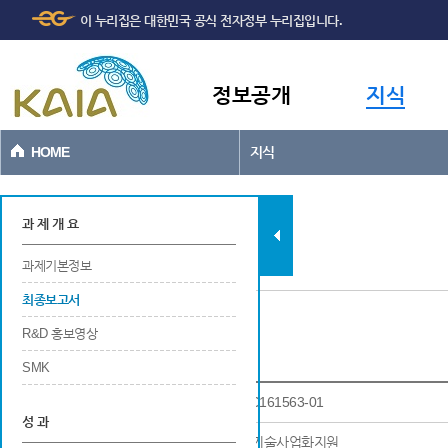
주메뉴
본문바로가기
이 누리집은 대한민국 공식 전자정부 누리집입니다.
바로가기
정보공개
지식
HOME
지식
과제현황
과 제 개 요
과제기본정보
최종보고서
R&D 홍보영상
최종보고서
SMK
과제고유번호
21TBIP-C161563-01
성 과
연구사업명
국토교통기술사업화지원