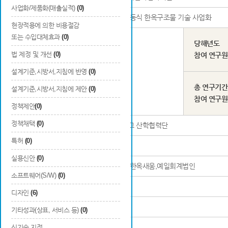
사업화/제품화(매출실적)
(0)
연구과제명
공업화 이동식 한옥구조물 기술 사업화
현장적용에 의한 비용절감
또는 수입대체효과
(0)
당해년도
법 제정 및 개선
(0)
참여 연구
연구책임자
김상협
설계기준,시방서,지침에 반영
(0)
총 연구기간
설계기준,시방서,지침에 제안
(0)
참여 연구
정책제안
(0)
정책채택
(0)
연구기관명 및 소속부서
명지대학교 산학협력단
특허
(0)
참여기업명
-
실용신안
(0)
참여연구기관명
주식회사 한옥새움,예일회계법인
소프트웨어(S/W)
(0)
등록 발간번호
-
디자인
(6)
ISBN
-
기타성과(상표, 서비스 등)
(0)
신기술 지정