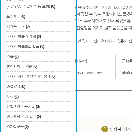
(제품인증, 품질인증 등 포함)
(0)
IoT센서 복합운용 및 저비용 기술 적용을 통해 기존 대비 에너지관리시
관련 기술/서비스 업체 연계 서비스도 제공할 수 있는 종합 서비스 플랫
표준채택
(0)
□ 효율적인 에너지 관리(10~30% 절감)를 수행하면서도 센서 복합운용 
시제품 제작
(0)
□ 소형 건물, 공동주택 경우 고비용의 컨설팅을 거치지 않고 플랫폼을 
그린리모델링 지출을 감소.
국내외 학술지 게재
(0)
□ BIM 라이브러리 생성서비스를 통해 건축자재 설비업체의 건축물의 설
국내외 학술회의 발표
(0)
저술
(0)
한글
에너지관리
플랫
현장시험 및 검증
(0)
색인어
영문
Energy management
platf
국내외 장·단기 연수지원성과
(0)
관련첨부파일
인력양성
(0)
포상
(0)
산학연간 기술지원
(0)
연구개발 관련 홍보
(0)
일자리창출
(0)
담당부서
해당 사업실
담당자
과제