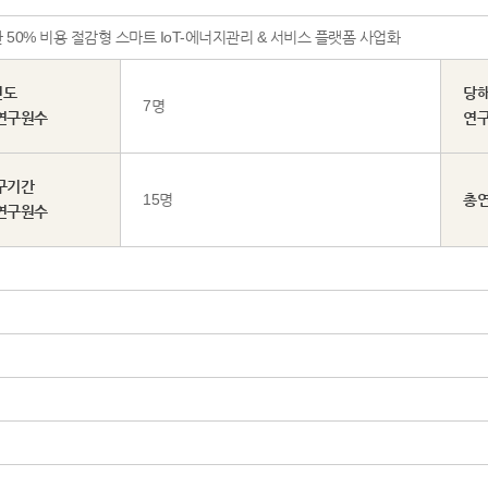
50% 비용 절감형 스마트 IoT-에너지관리 & 서비스 플랫폼 사업화
년도
당
7명
연구원수
연
구기간
15명
총
연구원수