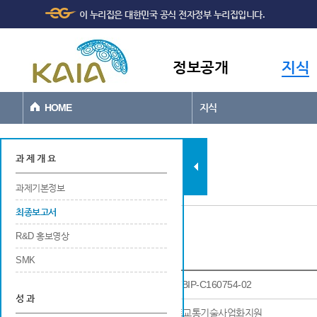
주메뉴
본문바로가기
이 누리집은 대한민국 공식 전자정부 누리집입니다.
바로가기
정보공개
지식
HOME
지식
과제현황
과 제 개 요
과제기본정보
최종보고서
R&D 홍보영상
최종보고서
SMK
과제고유번호
22TBIP-C160754-02
성 과
연구사업명
국토교통기술사업화지원