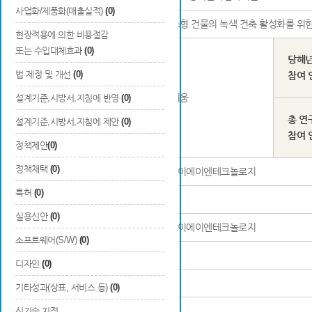
사업화/제품화(매출실적)
(0)
연구과제명
중소형 건물의 녹색 건축 활성화를 위한 
현장적용에 의한 비용절감
또는 수입대체효과
(0)
당해
법 제정 및 개선
(0)
참여 
연구책임자
신지웅
설계기준,시방서,지침에 반영
(0)
총 연
설계기준,시방서,지침에 제안
(0)
참여 
정책제안
(0)
정책채택
(0)
연구기관명 및 소속부서
(주)이에이엔테크놀로지
특허
(0)
참여기업명
-
실용신안
(0)
참여연구기관명
(주)이에이엔테크놀로지
소프트웨어(S/W)
(0)
등록 발간번호
-
디자인
(0)
ISBN
-
기타성과(상표, 서비스 등)
(0)
신기술 지정