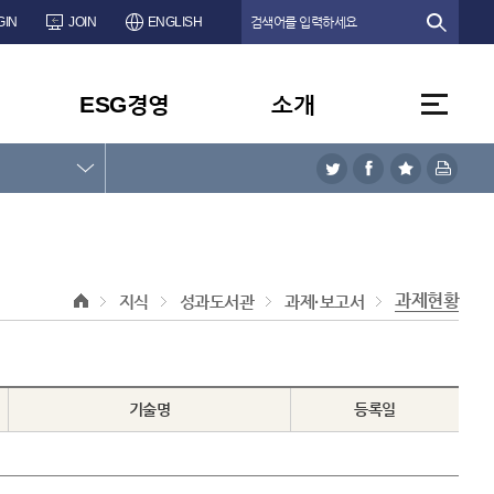
GIN
JOIN
ENGLISH
ESG경영
소개
과제현황
지식
성과도서관
과제·보고서
기술명
등록일