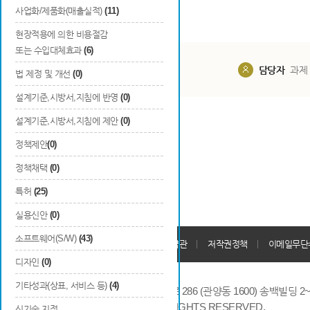
사업화/제품화(매출실적)
(11)
현장적용에 의한 비용절감
또는 수입대체효과
(6)
담당부서
해당 사업실
담당자
과제
법 제정 및 개선
(0)
설계기준,시방서,지침에 반영
(0)
설계기준,시방서,지침에 제안
(0)
정책제안
(0)
정책채택
(0)
특허
(25)
실용신안
(0)
소프트웨어(S/W)
(43)
개인정보처리방침
회원가입약관
저작권정책
이메일무단
디자인
(0)
기타성과(상표, 서비스 등)
(4)
14066 경기도 안양시 동안구 시민대로 286 (관양동 1600) 송백빌딩 2~7,9F 
COPYRIGHTS © 2014 KAIA, ALL RIGHTS RESERVED.
신기술 지정