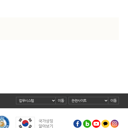
이동
이동