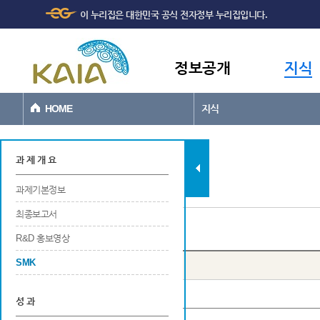
주메뉴
본문바로가기
이 누리집은 대한민국 공식 전자정부 누리집입니다.
바로가기
정보공개
지식
HOME
지식
과제현황
과 제 개 요
과제기본정보
최종보고서
SMK 목록
R&D 홍보영상
SMK
번호
년도
사업명
성 과