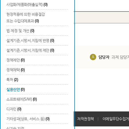
Total
0
건
사업화/제품화(매출실적)
(0)
현장적용에 의한 비용절감
번호
출원국
출원/등록
또는 수입대체효과
(0)
법 제정 및 개선
(0)
설계기준,시방서,지침에 반영
(0)
설계기준,시방서,지침에 제안
(0)
담당부서
해당 사업실
담당자
과제 담당
정책제안
(0)
정책채택
(0)
특허
(2)
실용신안
(0)
소프트웨어(S/W)
(0)
디자인
(0)
개인정보처리방침
기타성과(상표, 서비스 등)
(0)
회원가입약관
저작권정책
이메일무단수집거
신기술 지정