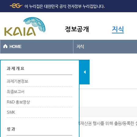
주메뉴
본문바로가기
이 누리집은 대한민국 공식 전자정부 누리집입니다.
바로가기
정보공개
지식
HOME
지식
과제현황
과 제 개 요
과제기본정보
최종보고서
실용신안
R&D 홍보영상
SMK
※ 연구개발 결과에 대해 국내 및 국외에서 지적재산권 행사를 위해 출원/등록한
성 과