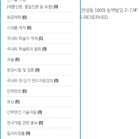
(제품인증, 품질인증 등 포함)
(0)
14066 경기도 안양시 동안구 시민대로 286 (관양동 1600) 송백빌딩 2~7,9F / TE
COPYRIGHTS © 2014 KAIA, ALL RIGHTS RESERVED.
표준채택
(0)
시제품 제작
(0)
국내외 학술지 게재
(1)
국내외 학술회의 발표
(0)
저술
(0)
현장시험 및 검증
(0)
국내외 장·단기 연수지원성과
(0)
인력양성
(0)
포상
(0)
산학연간 기술지원
(0)
연구개발 관련 홍보
(0)
일자리창출
(0)