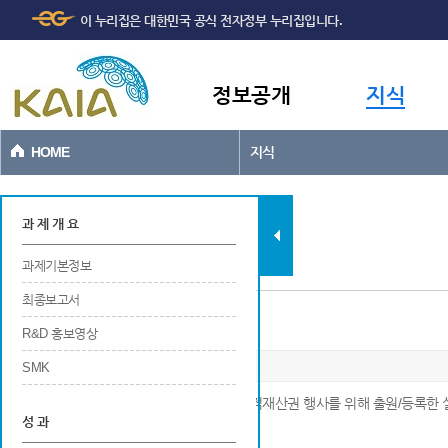
주메뉴
본문바로가기
이 누리집은 대한민국 공식 전자정부 누리집입니다.
바로가기
정보공개
지식
HOME
지식
과제현황
과 제 개 요
과제기본정보
최종보고서
실용신안
R&D 홍보영상
SMK
※ 연구개발 결과에 대해 국내 및 국외에서 지적재산권 행사를 위해 출원/등록한
성 과