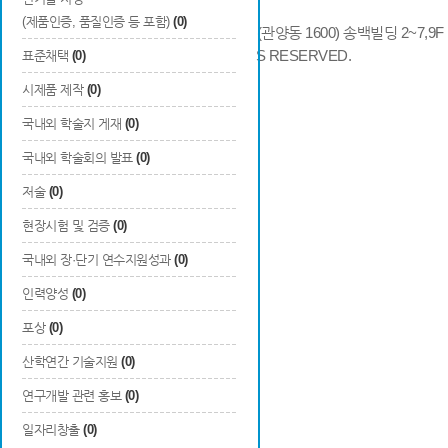
(제품인증, 품질인증 등 포함)
(0)
14066 경기도 안양시 동안구 시민대로 286 (관양동 1600) 송백빌딩 2~7,9F / TE
COPYRIGHTS © 2014 KAIA, ALL RIGHTS RESERVED.
표준채택
(0)
시제품 제작
(0)
국내외 학술지 게재
(0)
국내외 학술회의 발표
(0)
저술
(0)
현장시험 및 검증
(0)
국내외 장·단기 연수지원성과
(0)
인력양성
(0)
포상
(0)
산학연간 기술지원
(0)
연구개발 관련 홍보
(0)
일자리창출
(0)