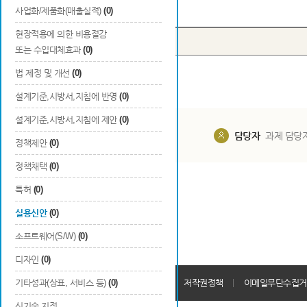
Total
0
건
사업화/제품화(매출실적)
(0)
현장적용에 의한 비용절감
번호
출원국
출원/등록
또는 수입대체효과
(0)
법 제정 및 개선
(0)
설계기준,시방서,지침에 반영
(0)
설계기준,시방서,지침에 제안
(0)
담당부서
해당 사업실
담당자
과제 담당
정책제안
(0)
정책채택
(0)
특허
(0)
실용신안
(0)
소프트웨어(S/W)
(0)
디자인
(0)
개인정보처리방침
기타성과(상표, 서비스 등)
(0)
회원가입약관
저작권정책
이메일무단수집거
신기술 지정