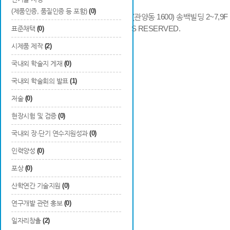
(제품인증, 품질인증 등 포함)
(0)
14066 경기도 안양시 동안구 시민대로 286 (관양동 1600) 송백빌딩 2~7,9F / TE
COPYRIGHTS © 2014 KAIA, ALL RIGHTS RESERVED.
표준채택
(0)
시제품 제작
(2)
국내외 학술지 게재
(0)
국내외 학술회의 발표
(1)
저술
(0)
현장시험 및 검증
(0)
국내외 장·단기 연수지원성과
(0)
인력양성
(0)
포상
(0)
산학연간 기술지원
(0)
연구개발 관련 홍보
(0)
일자리창출
(2)