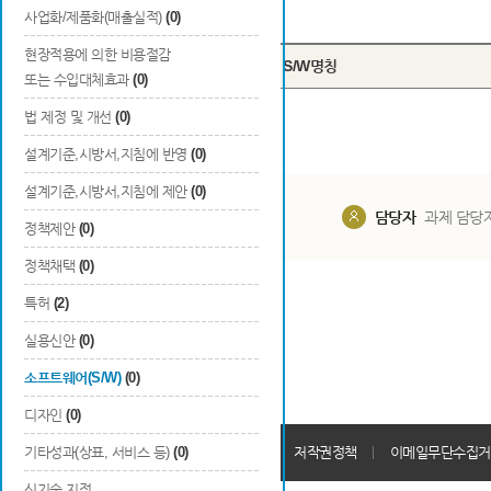
Total
0
건
사업화/제품화(매출실적)
(0)
현장적용에 의한 비용절감
번호
S/W명칭
또는 수입대체효과
(0)
법 제정 및 개선
(0)
설계기준,시방서,지침에 반영
(0)
설계기준,시방서,지침에 제안
(0)
담당부서
해당 사업실
담당자
과제 담당
정책제안
(0)
정책채택
(0)
특허
(2)
실용신안
(0)
소프트웨어(S/W)
(0)
디자인
(0)
개인정보처리방침
기타성과(상표, 서비스 등)
(0)
회원가입약관
저작권정책
이메일무단수집거
신기술 지정