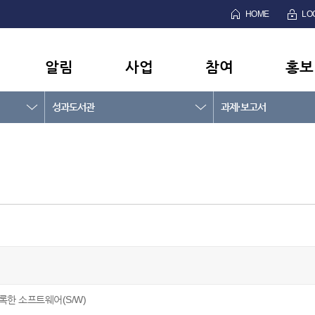
HOME
LO
알림
사업
참여
홍보
성과도서관
과제·보고서
록한 소프트웨어(S/W)