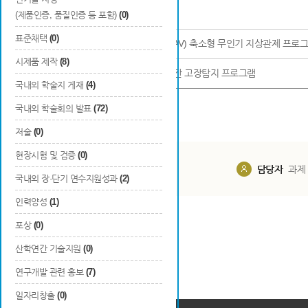
시뮬레이션 프로그램
(제품인증, 품질인증 등 포함)
(0)
표준채택
(0)
9
자율비행 개인항공기(OPPAV) 축소형 무인기 지상관제 프로
시제품 제작
(8)
10
항공기 조종면 작동기 실시간 고장탐지 프로그램
국내외 학술지 게재
(4)
국내외 학술회의 발표
(72)
저술
(0)
현장시험 및 검증
(0)
담당부서
해당 사업실
담당자
과제
국내외 장·단기 연수지원성과
(2)
인력양성
(1)
포상
(0)
산학연간 기술지원
(0)
연구개발 관련 홍보
(7)
일자리창출
(0)