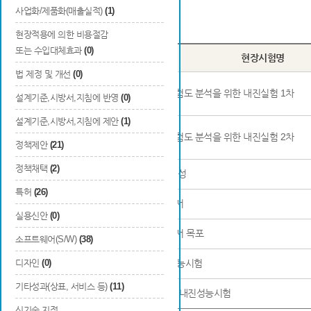
사업화/제품화(매출실적)
(1)
Total
7
건
현장적용에 의한 비용절감
또는 수입대체효과
(0)
번호
현장시험명
법 제정 및 개선
(0)
1
노후건축물 지진성능 및 위험도 분석을 위한 내진실험 1차
설계기준,시방서,지침에 반영
(0)
설계기준,시방서,지침에 제안
(1)
2
노후건축물 지진성능 및 위험도 분석을 위한 내진실험 2차
정책제안
(21)
정책채택
(2)
3
쇠퇴지역 폭염 청정 공원 조성
특허
(26)
4
노후건축물 조사 분석 보고서
실용신안
(0)
5
노후건축물 조사 분석 보고서 목포
소프트웨어(S/W)
(38)
디자인
6
(0)
노후건축물(조적조) 내진성능시험
기타성과(상표, 서비스 등)
(11)
7
노후건축물(콘크리트 블록) 내진성능시험
신기술 지정