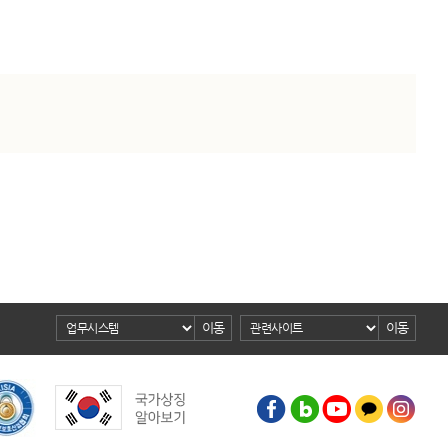
이동
이동