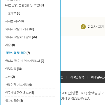
(제품인증, 품질인증 등 포함)
(0)
표준채택
(0)
시제품 제작
(4)
담당부서
해당 사업실
담당자
과제
국내외 학술지 게재
(88)
국내외 학술회의 발표
(76)
저술
(0)
현장시험 및 검증
(7)
국내외 장·단기 연수지원성과
(0)
인력양성
(48)
개인정보처리방침
포상
(2)
회원가입약관
저작권정책
이메일무단
산학연간 기술지원
(0)
연구개발 관련 홍보
(46)
14066 경기도 안양시 동안구 시민대로 286 (관양동 1600) 송백빌딩 2~7,9F 
COPYRIGHTS © 2014 KAIA, ALL RIGHTS RESERVED.
일자리창출
(8)