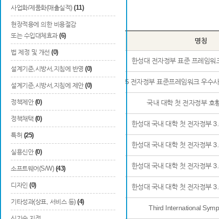
사업화/제품화(매출실적)
(11)
Total
45
건
현장적용에 의한 비용절감
또는 수입대체효과
(6)
번호
구분
명칭
법 제정 및 개선
(0)
1
언론보도
한성대 전자정부 표준 프레임워크
설계기준,시방서,지침에 반영
(0)
2
기타
2015 전자정부 표준프레임워크 우수사
설계기준,시방서,지침에 제안
(0)
정책제안
(0)
3
언론보도
국내 대학 첫 전자정부 호
정책채택
(0)
4
언론보도
한성대 국내 대학 첫 전자정부 3
특허
(25)
5
언론보도
한성대 국내 대학 첫 전자정부 3
실용신안
(0)
6
언론보도
한성대 국내 대학 첫 전자정부 3
소프트웨어(S/W)
(43)
디자인
(0)
7
언론보도
한성대 국내 대학 첫 전자정부 3
기타성과(상표, 서비스 등)
(4)
8
행사개최
Third International Sy
신기술 지정