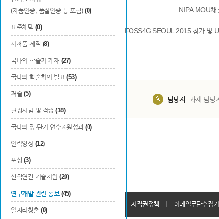
9
기타
NIPA MOU채
(제품인증, 품질인증 등 포함)
(0)
표준채택
(0)
10
기타
FOSS4G SEOUL 2015 참가 
시제품 제작
(8)
국내외 학술지 게재
(27)
국내외 학술회의 발표
(53)
저술
(5)
담당부서
해당 사업실
담당자
과제 담당
현장시험 및 검증
(18)
국내외 장·단기 연수지원성과
(0)
인력양성
(12)
포상
(3)
산학연간 기술지원
(20)
연구개발 관련 홍보
(45)
개인정보처리방침
회원가입약관
저작권정책
이메일무단수집거
일자리창출
(0)