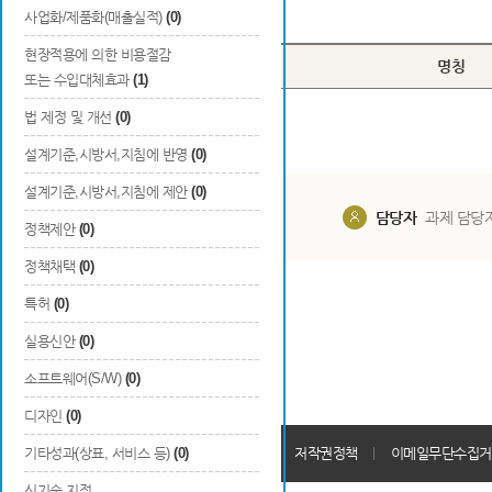
Total
0
건
사업화/제품화(매출실적)
(0)
현장적용에 의한 비용절감
번호
구분
명칭
또는 수입대체효과
(1)
법 제정 및 개선
(0)
설계기준,시방서,지침에 반영
(0)
설계기준,시방서,지침에 제안
(0)
담당부서
해당 사업실
담당자
과제 담당
정책제안
(0)
정책채택
(0)
특허
(0)
실용신안
(0)
소프트웨어(S/W)
(0)
디자인
(0)
개인정보처리방침
기타성과(상표, 서비스 등)
(0)
회원가입약관
저작권정책
이메일무단수집거
신기술 지정