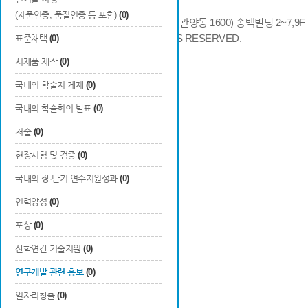
(제품인증, 품질인증 등 포함)
(0)
14066 경기도 안양시 동안구 시민대로 286 (관양동 1600) 송백빌딩 2~7,9F / TE
COPYRIGHTS © 2014 KAIA, ALL RIGHTS RESERVED.
표준채택
(0)
시제품 제작
(0)
국내외 학술지 게재
(0)
국내외 학술회의 발표
(0)
저술
(0)
현장시험 및 검증
(0)
국내외 장·단기 연수지원성과
(0)
인력양성
(0)
포상
(0)
산학연간 기술지원
(0)
연구개발 관련 홍보
(0)
일자리창출
(0)