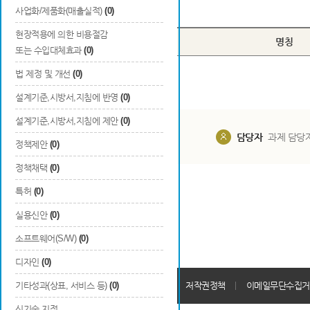
Total
0
건
사업화/제품화(매출실적)
(0)
현장적용에 의한 비용절감
번호
구분
명칭
또는 수입대체효과
(0)
법 제정 및 개선
(0)
설계기준,시방서,지침에 반영
(0)
설계기준,시방서,지침에 제안
(0)
담당부서
해당 사업실
담당자
과제 담당
정책제안
(0)
정책채택
(0)
특허
(0)
실용신안
(0)
소프트웨어(S/W)
(0)
디자인
(0)
개인정보처리방침
기타성과(상표, 서비스 등)
(0)
회원가입약관
저작권정책
이메일무단수집거
신기술 지정