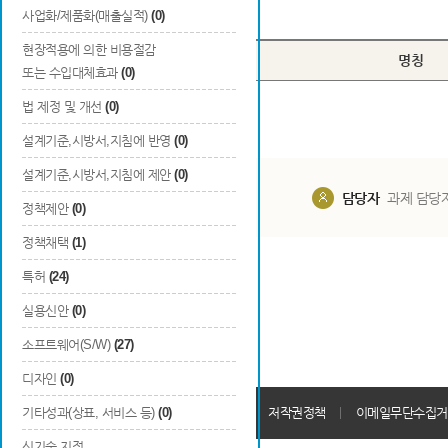
Total
0
건
사업화/제품화(매출실적)
(0)
현장적용에 의한 비용절감
번호
구분
명칭
또는 수입대체효과
(0)
법 제정 및 개선
(0)
설계기준,시방서,지침에 반영
(0)
설계기준,시방서,지침에 제안
(0)
담당부서
해당 사업실
담당자
과제 담당
정책제안
(0)
정책채택
(1)
특허
(24)
실용신안
(0)
소프트웨어(S/W)
(27)
디자인
(0)
개인정보처리방침
기타성과(상표, 서비스 등)
(0)
회원가입약관
저작권정책
이메일무단수집거
신기술 지정