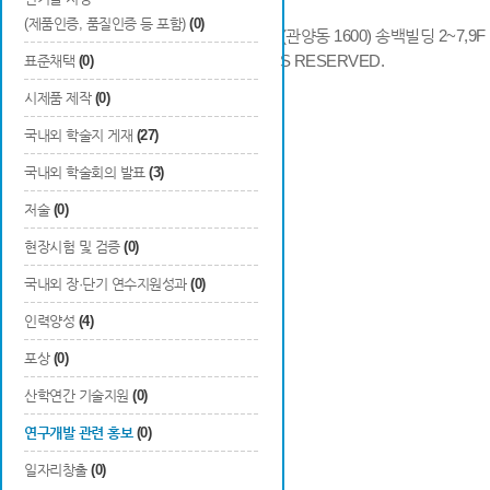
(제품인증, 품질인증 등 포함)
(0)
14066 경기도 안양시 동안구 시민대로 286 (관양동 1600) 송백빌딩 2~7,9F / TE
COPYRIGHTS © 2014 KAIA, ALL RIGHTS RESERVED.
표준채택
(0)
시제품 제작
(0)
국내외 학술지 게재
(27)
국내외 학술회의 발표
(3)
저술
(0)
현장시험 및 검증
(0)
국내외 장·단기 연수지원성과
(0)
인력양성
(4)
포상
(0)
산학연간 기술지원
(0)
연구개발 관련 홍보
(0)
일자리창출
(0)