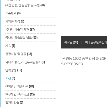
(제품인증, 품질인증 등 포함)
(0)
표준채택
(0)
시제품 제작
(8)
국내외 학술지 게재
(27)
국내외 학술회의 발표
(53)
개인정보처리방침
회원가입약관
저작권정책
이메일무단수집거
저술
(5)
현장시험 및 검증
(18)
14066 경기도 안양시 동안구 시민대로 286 (관양동 1600) 송백빌딩 2~7,9F / TE
국내외 장·단기 연수지원성과
(0)
COPYRIGHTS © 2014 KAIA, ALL RIGHTS RESERVED.
인력양성
(12)
포상
(3)
산학연간 기술지원
(20)
연구개발 관련 홍보
(45)
일자리창출
(0)