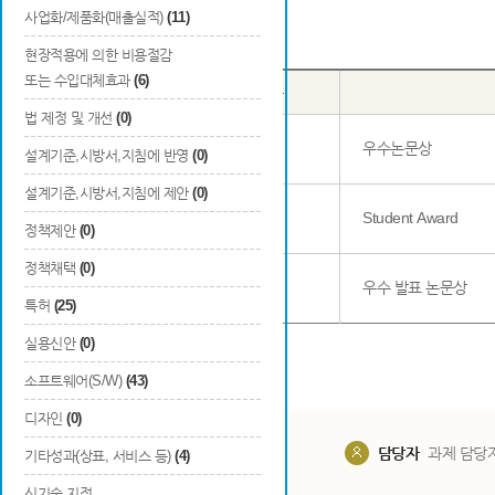
사업화/제품화(매출실적)
(11)
Total
3
건
현장적용에 의한 비용절감
또는 수입대체효과
(6)
번호
국내/국외
구분
법 제정 및 개선
(0)
1
국내
우수논문상
설계기준,시방서,지침에 반영
(0)
설계기준,시방서,지침에 제안
(0)
2
국외
Student Award
정책제안
(0)
정책채택
(0)
3
국내
우수 발표 논문상
특허
(25)
실용신안
(0)
소프트웨어(S/W)
(43)
디자인
(0)
담당부서
해당 사업실
담당자
과제 담당
기타성과(상표, 서비스 등)
(4)
신기술 지정