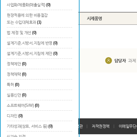
Total
0
건
사업화/제품화(매출실적)
(0)
현장적용에 의한 비용절감
번호
시제품명
또는 수입대체효과
(1)
법 제정 및 개선
(0)
설계기준,시방서,지침에 반영
(0)
설계기준,시방서,지침에 제안
(0)
담당부서
해당 사업실
담당자
과제
정책제안
(0)
정책채택
(0)
특허
(0)
실용신안
(0)
소프트웨어(S/W)
(0)
디자인
(0)
개인정보처리방침
기타성과(상표, 서비스 등)
(0)
회원가입약관
저작권정책
이메일무단
신기술 지정