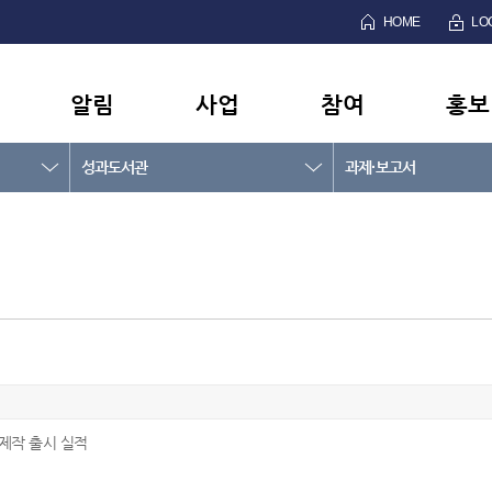
HOME
LO
알림
사업
참여
홍보
성과도서관
과제·보고서
제작 출시 실적