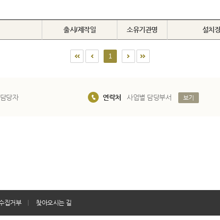
출시/제작일
소유기관명
설치
1
 담당자
연락처
사업별 담당부서
보기
수집거부
찾아오시는 길