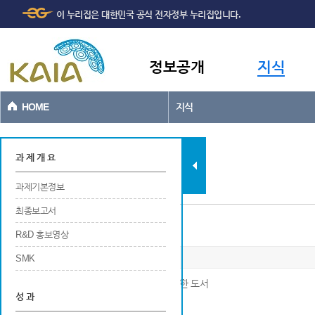
주메뉴
본문바로가기
이 누리집은 대한민국 공식 전자정부 누리집입니다.
바로가기
정보공개
지식
HOME
지식
과제현황
과 제 개 요
과제기본정보
최종보고서
저술
R&D 홍보영상
SMK
※ 연구개발결과로 국내외 출판사를 통해 발행한 도서
성 과