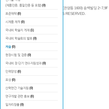
(제품인증, 품질인증 등 포함)
(0)
14066 경기도 안양시 동안구 시민대로 286 (관양동 1600) 송백빌딩 2~7,9F / TE
COPYRIGHTS © 2014 KAIA, ALL RIGHTS RESERVED.
표준채택
(0)
시제품 제작
(0)
국내외 학술지 게재
(1)
국내외 학술회의 발표
(0)
저술
(0)
현장시험 및 검증
(0)
국내외 장·단기 연수지원성과
(0)
인력양성
(0)
포상
(0)
산학연간 기술지원
(0)
연구개발 관련 홍보
(0)
일자리창출
(0)