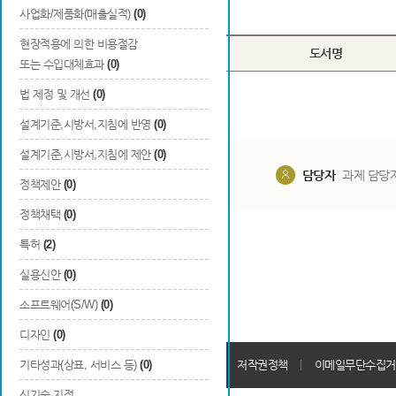
Total
0
건
사업화/제품화(매출실적)
(0)
현장적용에 의한 비용절감
번호
구분
도서명
또는 수입대체효과
(0)
법 제정 및 개선
(0)
설계기준,시방서,지침에 반영
(0)
설계기준,시방서,지침에 제안
(0)
담당부서
해당 사업실
담당자
과제 담당
정책제안
(0)
정책채택
(0)
특허
(2)
실용신안
(0)
소프트웨어(S/W)
(0)
디자인
(0)
개인정보처리방침
기타성과(상표, 서비스 등)
(0)
회원가입약관
저작권정책
이메일무단수집거
신기술 지정