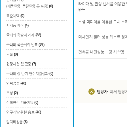
라이다 및 관성 센서를 이용한 
(제품인증, 품질인증 등 포함)
(0)
7
대한민국
출원
방법
표준채택
(0)
8
대한민국
출원
소셜 미디어를 이용한 도시 소리
시제품 제작
(4)
국내외 학술지 게재
(88)
9
대한민국
출원
미세먼지 필터 성능 테스트 장
국내외 학술회의 발표
(76)
10
대한민국
출원
건축물 내진성능 보강 시스템
저술
(0)
현장시험 및 검증
(7)
국내외 장·단기 연수지원성과
(0)
인력양성
(48)
담당부서
해당 사업실
담당자
과제 담당
포상
(2)
산학연간 기술지원
(0)
연구개발 관련 홍보
(46)
일자리창출
(8)