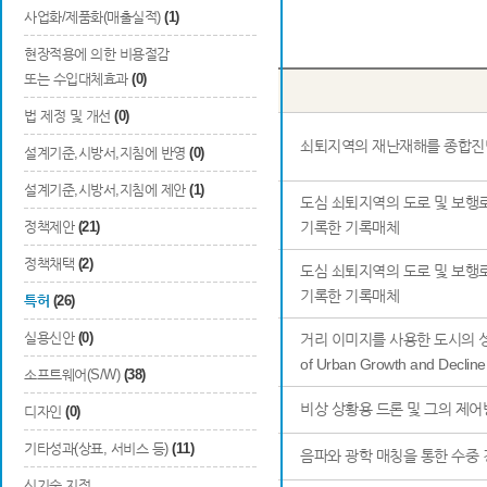
사업화/제품화(매출실적)
(1)
Total
26
건
현장적용에 의한 비용절감
또는 수입대체효과
(0)
번호
출원국
출원/등록
법 제정 및 개선
(0)
1
대한민국
출원
쇠퇴지역의 재난재해를 종합진
설계기준,시방서,지침에 반영
(0)
설계기준,시방서,지침에 제안
(1)
도심 쇠퇴지역의 도로 및 보행
2
대한민국
출원
정책제안
(21)
기록한 기록매체
정책채택
(2)
도심 쇠퇴지역의 도로 및 보행
3
대한민국
등록
기록한 기록매체
특허
(26)
실용신안
(0)
거리 이미지를 사용한 도시의 성장-쇠
4
대한민국
출원
of Urban Growth and Decline
소프트웨어(S/W)
(38)
5
대한민국
출원
비상 상황용 드론 및 그의 제
디자인
(0)
기타성과(상표, 서비스 등)
(11)
6
대한민국
출원
음파와 광학 매칭을 통한 수중 
신기술 지정