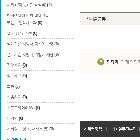
Total
0
건
사업화/제품화(매출실적)
(2)
현장적용에 의한 비용절감
번호
구분
지정번호
신기술분류
또는 수입대체효과
(0)
법 제정 및 개선
(0)
설계기준,시방서,지침에 반영
(0)
설계기준,시방서,지침에 제안
(0)
담당부서
해당 사업실
담당자
과제 담당
정책제안
(0)
정책채택
(0)
특허
(5)
실용신안
(0)
소프트웨어(S/W)
(3)
디자인
(0)
개인정보처리방침
기타성과(상표, 서비스 등)
(0)
회원가입약관
저작권정책
이메일무단수집거
신기술 지정