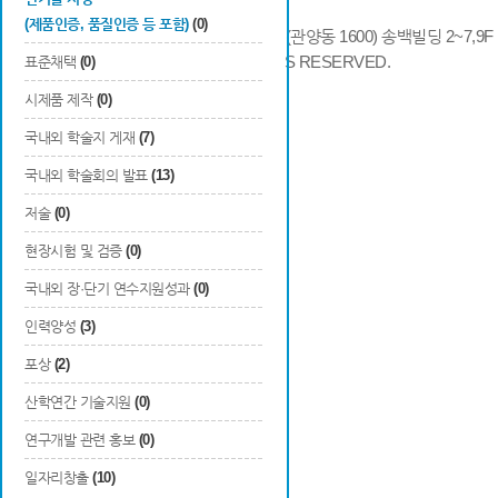
(제품인증, 품질인증 등 포함)
(0)
14066 경기도 안양시 동안구 시민대로 286 (관양동 1600) 송백빌딩 2~7,9F / TE
COPYRIGHTS © 2014 KAIA, ALL RIGHTS RESERVED.
표준채택
(0)
시제품 제작
(0)
국내외 학술지 게재
(7)
국내외 학술회의 발표
(13)
저술
(0)
현장시험 및 검증
(0)
국내외 장·단기 연수지원성과
(0)
인력양성
(3)
포상
(2)
산학연간 기술지원
(0)
연구개발 관련 홍보
(0)
일자리창출
(10)