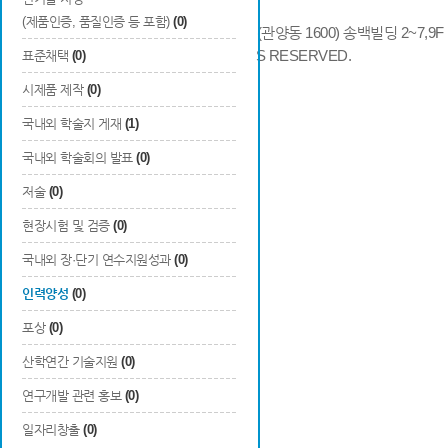
(제품인증, 품질인증 등 포함)
(0)
14066 경기도 안양시 동안구 시민대로 286 (관양동 1600) 송백빌딩 2~7,9F / TE
COPYRIGHTS © 2014 KAIA, ALL RIGHTS RESERVED.
표준채택
(0)
시제품 제작
(0)
국내외 학술지 게재
(1)
국내외 학술회의 발표
(0)
저술
(0)
현장시험 및 검증
(0)
국내외 장·단기 연수지원성과
(0)
인력양성
(0)
포상
(0)
산학연간 기술지원
(0)
연구개발 관련 홍보
(0)
일자리창출
(0)