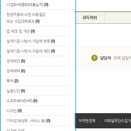
Total
0
건
사업화/제품화(매출실적)
(0)
현장적용에 의한 비용절감
번호
이름
학교명
취득학위
또는 수입대체효과
(0)
법 제정 및 개선
(0)
설계기준,시방서,지침에 반영
(0)
설계기준,시방서,지침에 제안
(0)
담당부서
해당 사업실
담당자
과제 담당
정책제안
(0)
정책채택
(0)
특허
(2)
실용신안
(0)
소프트웨어(S/W)
(0)
디자인
(0)
개인정보처리방침
기타성과(상표, 서비스 등)
(0)
회원가입약관
저작권정책
이메일무단수집거
신기술 지정