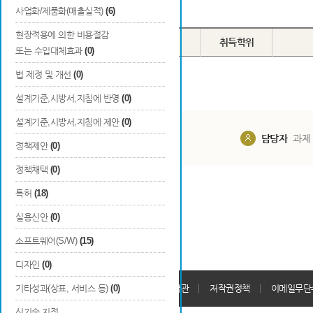
Total
0
건
사업화/제품화(매출실적)
(6)
현장적용에 의한 비용절감
번호
이름
학교명
취득학위
또는 수입대체효과
(0)
법 제정 및 개선
(0)
설계기준,시방서,지침에 반영
(0)
설계기준,시방서,지침에 제안
(0)
담당부서
해당 사업실
담당자
과제
정책제안
(0)
정책채택
(0)
특허
(18)
실용신안
(0)
소프트웨어(S/W)
(15)
디자인
(0)
개인정보처리방침
기타성과(상표, 서비스 등)
(0)
회원가입약관
저작권정책
이메일무단
신기술 지정