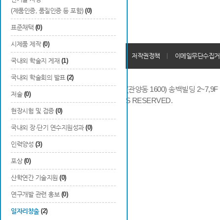
(제품인증, 품질인증 등 포함)
(0)
표준채택
(0)
시제품 제작
(0)
개인정보처리방침
회원가입약관
저작권정책
이메일무단수집거
국내외 학술지 게재
(1)
국내외 학술회의 발표
(2)
14066 경기도 안양시 동안구 시민대로 286 (관양동 1600) 송백빌딩 2~7,9F / TE
저술
(0)
COPYRIGHTS © 2014 KAIA, ALL RIGHTS RESERVED.
현장시험 및 검증
(0)
국내외 장·단기 연수지원성과
(0)
인력양성
(3)
포상
(0)
산학연간 기술지원
(0)
연구개발 관련 홍보
(0)
일자리창출
(2)