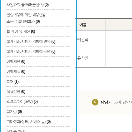
사업화/제품화(매출실적)
(0)
Total
2
건
현장적용에 의한 비용절감
또는 수입대체효과
(0)
번호
구분
이름
법 제정 및 개선
(0)
1
일반
백관탁
설계기준,시방서,지침에 반영
(0)
설계기준,시방서,지침에 제안
(0)
2
청년
유상민
정책제안
(0)
정책채택
(0)
특허
(1)
실용신안
(0)
소프트웨어(S/W)
(0)
담당부서
해당 사업실
담당자
과제 담당
디자인
(0)
기타성과(상표, 서비스 등)
(0)
신기술 지정