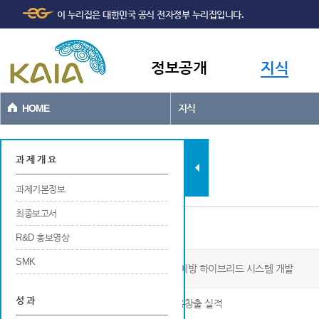
주메뉴
본문바로가기
이 누리집은 대한민국 공식 전자정부 누리집입니다.
바로가기
정보공개
지식
HOME
지식
과제현황
과 제 개 요
과제기본정보
최종보고서
일자리창출
R&D 홍보영상
SMK
교통사고 저감을 위한 안개제거 및 살얼음예방 하이브리드 시스템 개발
성 과
※ 연구개발 및 사업화를 위한 연구기관의 고용창출 실적