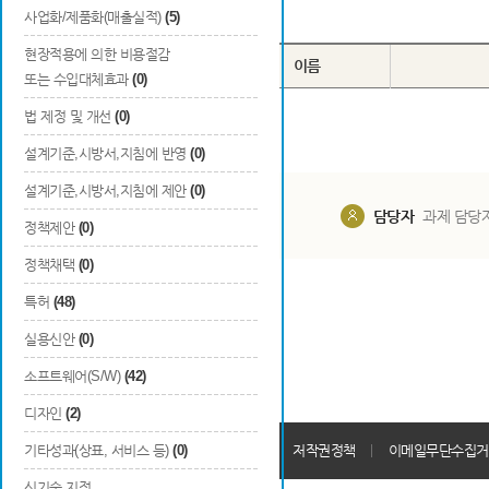
Total
0
건
사업화/제품화(매출실적)
(5)
현장적용에 의한 비용절감
번호
구분
이름
또는 수입대체효과
(0)
법 제정 및 개선
(0)
설계기준,시방서,지침에 반영
(0)
설계기준,시방서,지침에 제안
(0)
담당부서
해당 사업실
담당자
과제 담당
정책제안
(0)
정책채택
(0)
특허
(48)
실용신안
(0)
소프트웨어(S/W)
(42)
디자인
(2)
개인정보처리방침
기타성과(상표, 서비스 등)
(0)
회원가입약관
저작권정책
이메일무단수집거
신기술 지정