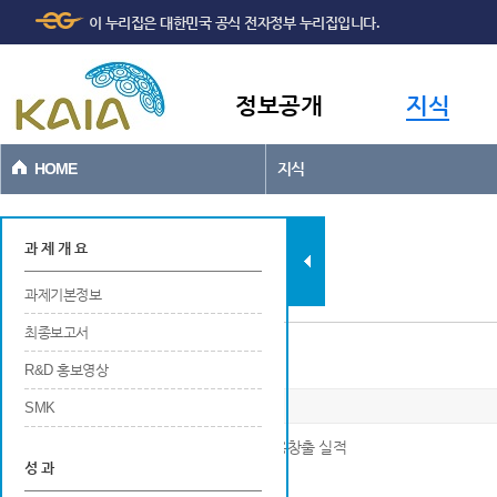
주메뉴
본문바로가기
이 누리집은 대한민국 공식 전자정부 누리집입니다.
바로가기
정보공개
지식
HOME
지식
과제현황
과 제 개 요
과제기본정보
최종보고서
일자리창출
R&D 홍보영상
SMK
※ 연구개발 및 사업화를 위한 연구기관의 고용창출 실적
성 과