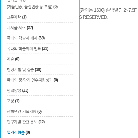
(제품인증, 품질인증 등 포함)
(0)
14066 경기도 안양시 동안구 시민대로 286 (관양동 1600) 송백빌딩 2~7,9F / TE
COPYRIGHTS © 2014 KAIA, ALL RIGHTS RESERVED.
표준채택
(1)
시제품 제작
(27)
국내외 학술지 게재
(39)
국내외 학술회의 발표
(31)
저술
(0)
현장시험 및 검증
(10)
국내외 장·단기 연수지원성과
(0)
인력양성
(33)
포상
(1)
산학연간 기술지원
(0)
연구개발 관련 홍보
(22)
일자리창출
(0)