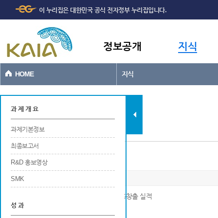
주메뉴
본문바로가기
이 누리집은 대한민국 공식 전자정부 누리집입니다.
바로가기
정보공개
지식
HOME
지식
과제현황
과 제 개 요
과제기본정보
최종보고서
일자리창출
R&D 홍보영상
SMK
※ 연구개발 및 사업화를 위한 연구기관의 고용창출 실적
성 과