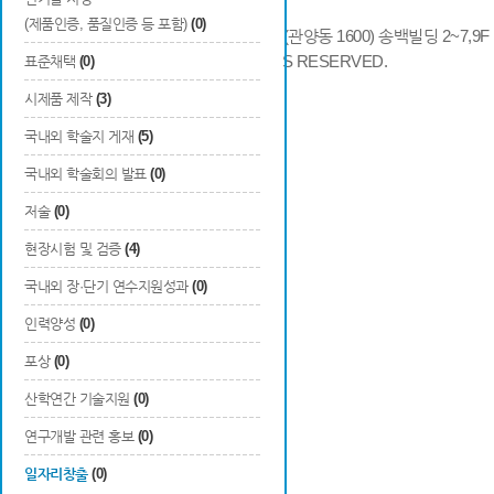
(제품인증, 품질인증 등 포함)
(0)
14066 경기도 안양시 동안구 시민대로 286 (관양동 1600) 송백빌딩 2~7,9F / TE
COPYRIGHTS © 2014 KAIA, ALL RIGHTS RESERVED.
표준채택
(0)
시제품 제작
(3)
국내외 학술지 게재
(5)
국내외 학술회의 발표
(0)
저술
(0)
현장시험 및 검증
(4)
국내외 장·단기 연수지원성과
(0)
인력양성
(0)
포상
(0)
산학연간 기술지원
(0)
연구개발 관련 홍보
(0)
일자리창출
(0)