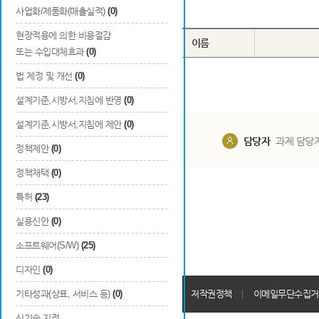
Total
0
건
사업화/제품화(매출실적)
(0)
현장적용에 의한 비용절감
번호
구분
이름
또는 수입대체효과
(0)
법 제정 및 개선
(0)
설계기준,시방서,지침에 반영
(0)
설계기준,시방서,지침에 제안
(0)
담당부서
해당 사업실
담당자
과제 담당
정책제안
(0)
정책채택
(0)
특허
(23)
실용신안
(0)
소프트웨어(S/W)
(25)
디자인
(0)
개인정보처리방침
기타성과(상표, 서비스 등)
(0)
회원가입약관
저작권정책
이메일무단수집거
신기술 지정