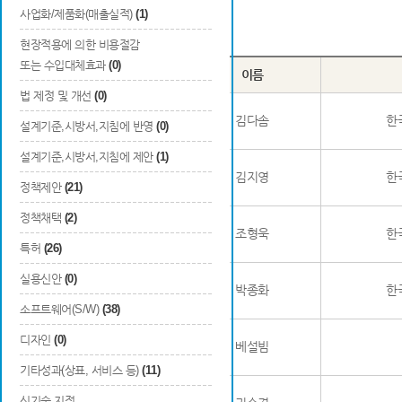
사업화/제품화(매출실적)
(1)
Total
8
건
현장적용에 의한 비용절감
또는 수입대체효과
(0)
번호
구분
이름
법 제정 및 개선
(0)
1
청년
김다솜
한
설계기준,시방서,지침에 반영
(0)
설계기준,시방서,지침에 제안
(1)
2
청년
김지영
한
정책제안
(21)
정책채택
(2)
3
청년
조형욱
한
특허
(26)
실용신안
(0)
4
청년
박종화
한
소프트웨어(S/W)
(38)
디자인
(0)
5
청년
베설빔
기타성과(상표, 서비스 등)
(11)
신기술 지정