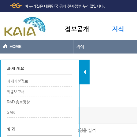
주메뉴
본문바로가기
이 누리집은 대한민국 공식 전자정부 누리집입니다.
바로가기
정보공개
지식
HOME
지식
과제현황
과 제 개 요
과제기본정보
최종보고서
일자리창출
R&D 홍보영상
SMK
실증단지 인프라 구축 및 종합실증
성 과
※ 연구개발 및 사업화를 위한 연구기관의 고용창출 실적