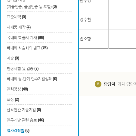
6
청년
권수경
(제품인증, 품질인증 등 포함)
(0)
표준채택
(0)
7
일반
정수환
시제품 제작
(4)
국내외 학술지 게재
(88)
8
청년
전소향
국내외 학술회의 발표
(76)
저술
(0)
현장시험 및 검증
(7)
국내외 장·단기 연수지원성과
(0)
담당부서
해당 사업실
담당자
과제 담당
인력양성
(48)
포상
(2)
산학연간 기술지원
(0)
연구개발 관련 홍보
(46)
일자리창출
(8)