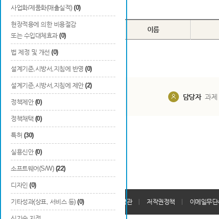
Total
0
건
사업화/제품화(매출실적)
(0)
현장적용에 의한 비용절감
번호
구분
이름
또는 수입대체효과
(0)
법 제정 및 개선
(0)
설계기준,시방서,지침에 반영
(0)
설계기준,시방서,지침에 제안
(2)
담당부서
해당 사업실
담당자
과제
정책제안
(0)
정책채택
(0)
특허
(30)
실용신안
(0)
소프트웨어(S/W)
(22)
디자인
(0)
개인정보처리방침
기타성과(상표, 서비스 등)
(0)
회원가입약관
저작권정책
이메일무단
신기술 지정