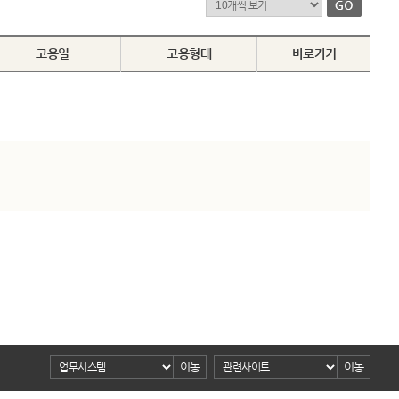
고용일
고용형태
바로가기
이동
이동