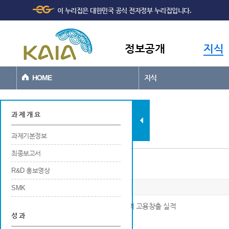
주메뉴
본문바로가기
이 누리집은 대한민국 공식 전자정부 누리집입니다.
바로가기
정보공개
지식
HOME
지식
과제현황
과 제 개 요
과제기본정보
최종보고서
일자리창출
R&D 홍보영상
SMK
※ 연구개발 및 사업화를 위한 연구기관의 고용창출 실적
성 과