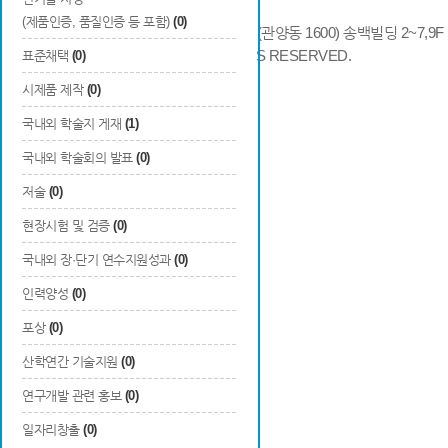
(제품인증, 품질인증 등 포함)
(0)
14066 경기도 안양시 동안구 시민대로 286 (관양동 1600) 송백빌딩 2~7,9F / TE
COPYRIGHTS © 2014 KAIA, ALL RIGHTS RESERVED.
표준채택
(0)
시제품 제작
(0)
국내외 학술지 게재
(1)
국내외 학술회의 발표
(0)
저술
(0)
현장시험 및 검증
(0)
국내외 장·단기 연수지원성과
(0)
인력양성
(0)
포상
(0)
산학연간 기술지원
(0)
연구개발 관련 홍보
(0)
일자리창출
(0)