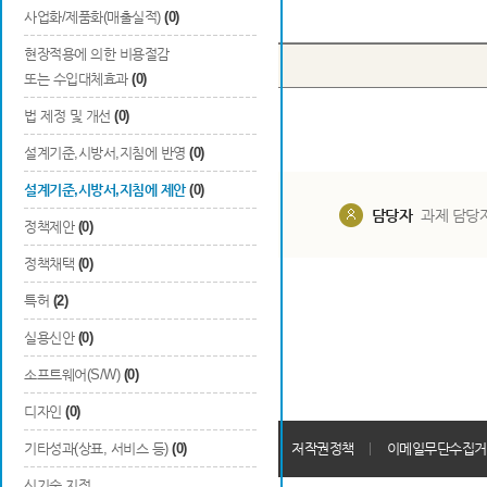
Total
0
건
사업화/제품화(매출실적)
(0)
현장적용에 의한 비용절감
번호
종류
구분
또는 수입대체효과
(0)
법 제정 및 개선
(0)
설계기준,시방서,지침에 반영
(0)
설계기준,시방서,지침에 제안
(0)
담당부서
해당 사업실
담당자
과제 담당
정책제안
(0)
정책채택
(0)
특허
(2)
실용신안
(0)
소프트웨어(S/W)
(0)
디자인
(0)
개인정보처리방침
기타성과(상표, 서비스 등)
(0)
회원가입약관
저작권정책
이메일무단수집거
신기술 지정