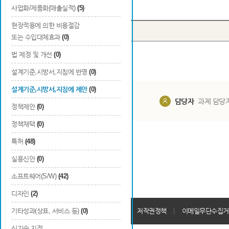
Total
0
건
사업화/제품화(매출실적)
(5)
현장적용에 의한 비용절감
번호
종류
구분
또는 수입대체효과
(0)
법 제정 및 개선
(0)
설계기준,시방서,지침에 반영
(0)
설계기준,시방서,지침에 제안
(0)
담당부서
해당 사업실
담당자
과제 담당
정책제안
(0)
정책채택
(0)
특허
(48)
실용신안
(0)
소프트웨어(S/W)
(42)
디자인
(2)
개인정보처리방침
기타성과(상표, 서비스 등)
(0)
회원가입약관
저작권정책
이메일무단수집거
신기술 지정