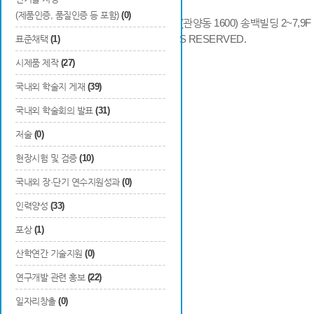
(제품인증, 품질인증 등 포함)
(0)
14066 경기도 안양시 동안구 시민대로 286 (관양동 1600) 송백빌딩 2~7,9F / TE
COPYRIGHTS © 2014 KAIA, ALL RIGHTS RESERVED.
표준채택
(1)
시제품 제작
(27)
국내외 학술지 게재
(39)
국내외 학술회의 발표
(31)
저술
(0)
현장시험 및 검증
(10)
국내외 장·단기 연수지원성과
(0)
인력양성
(33)
포상
(1)
산학연간 기술지원
(0)
연구개발 관련 홍보
(22)
일자리창출
(0)