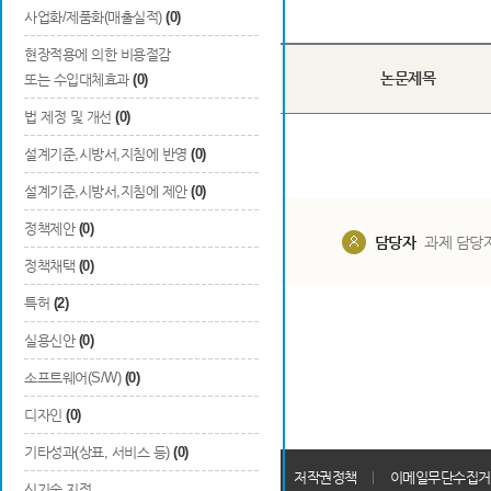
Total
0
건
사업화/제품화(매출실적)
(0)
현장적용에 의한 비용절감
국내/
번호
논문제목
또는 수입대체효과
(0)
국외
법 제정 및 개선
(0)
설계기준,시방서,지침에 반영
(0)
설계기준,시방서,지침에 제안
(0)
정책제안
(0)
담당부서
해당 사업실
담당자
과제 담당
정책채택
(0)
특허
(2)
실용신안
(0)
소프트웨어(S/W)
(0)
디자인
(0)
기타성과(상표, 서비스 등)
(0)
개인정보처리방침
회원가입약관
저작권정책
이메일무단수집거
신기술 지정