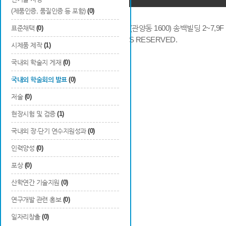
(제품인증, 품질인증 등 포함)
(0)
14066 경기도 안양시 동안구 시민대로 286 (관양동 1600) 송백빌딩 2~7,9F / TE
표준채택
(0)
COPYRIGHTS © 2014 KAIA, ALL RIGHTS RESERVED.
시제품 제작
(1)
국내외 학술지 게재
(0)
국내외 학술회의 발표
(0)
저술
(0)
현장시험 및 검증
(1)
국내외 장·단기 연수지원성과
(0)
인력양성
(0)
포상
(0)
산학연간 기술지원
(0)
연구개발 관련 홍보
(0)
일자리창출
(0)