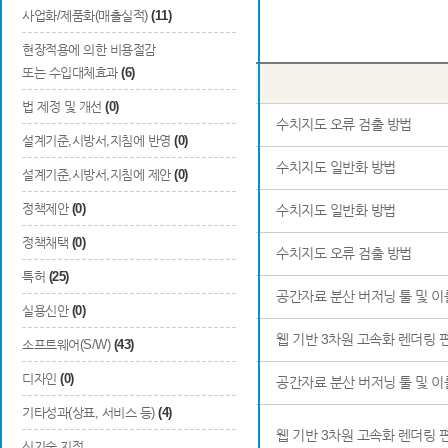
사업화/제품화(매출실적)
(11)
Total
25
건
현장적용에 의한 비용절감
또는 수입대체효과
(6)
번호
출원국
출원/등록
법 제정 및 개선
(0)
1
대한민국
출원
수치지도 오류 검출 방법
설계기준,시방서,지침에 반영
(0)
2
대한민국
출원
수치지도 일반화 방법
설계기준,시방서,지침에 제안
(0)
정책제안
(0)
3
대한민국
등록
수치지도 일반화 방법
정책채택
(0)
4
대한민국
등록
수치지도 오류 검출 방법
특허
(25)
5
대한민국
출원
공간자료 분산 버저닝 툴 및 
실용신안
(0)
6
대한민국
출원
웹 기반 3차원 고속화 렌더링 
소프트웨어(S/W)
(43)
디자인
(0)
7
대한민국
등록
공간자료 분산 버저닝 툴 및 이
기타성과(상표, 서비스 등)
(4)
8
대한민국
등록
웹 기반 3차원 고속화 렌더링 
신기술 지정