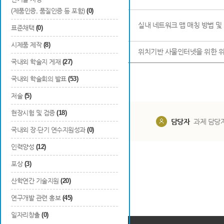
(제품인증, 품질인증 등 포함)
(0)
9
대한민국
등록
실내 네트워크 맵 매칭 방법 및
표준채택
(0)
시제품 제작
(8)
10
대한민국
출원
위치기반 사물인터넷을 위한 위
국내외 학술지 게재
(27)
국내외 학술회의 발표
(53)
저술
(5)
현장시험 및 검증
(18)
담당부서
해당 사업실
담당자
과제 담당
국내외 장·단기 연수지원성과
(0)
인력양성
(12)
포상
(3)
산학연간 기술지원
(20)
연구개발 관련 홍보
(45)
일자리창출
(0)