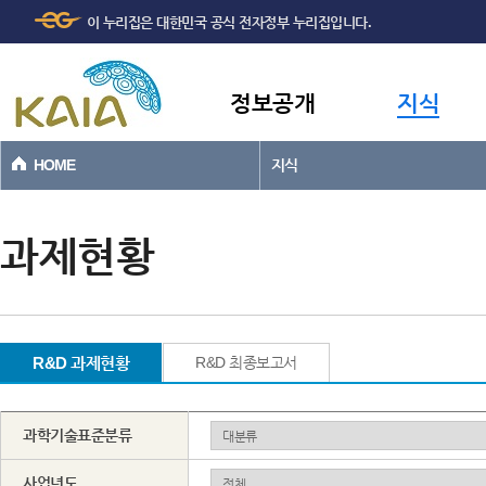
주메뉴
본문바로가기
이 누리집은 대한민국 공식 전자정부 누리집입니다.
바로가기
정보공개
지식
HOME
지식
과제현황
R&D 과제현황
R&D 최종보고서
과학기술표준분류
사업년도