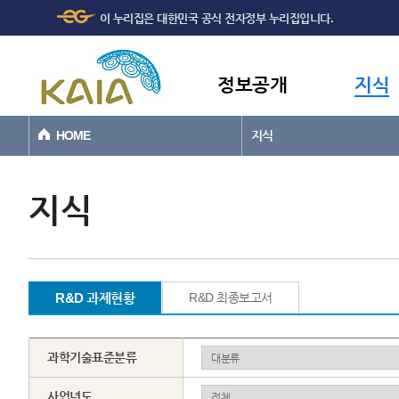
주메뉴
본문바로가기
이 누리집은 대한민국 공식 전자정부 누리집입니다.
바로가기
정보공개
지식
HOME
지식
지식
R&D 과제현황
R&D 최종보고서
과학기술표준분류
사업년도