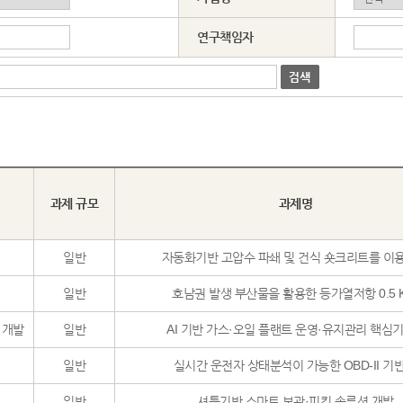
연구책임자
과제 규모
과제명
일반
자동화기반 고압수 파쇄 및 건식 숏크리트를 이용한
일반
호남권 발생 부산물을 활용한 등가열저항 0.5 K.
 개발
일반
AI 기반 가스·오일 플랜트 운영·유지관리 핵심기술
일반
실시간 운전자 상태분석이 가능한 OBD-II 기반 .
일반
셔틀기반 스마트 보관·피킹 솔루션 개발