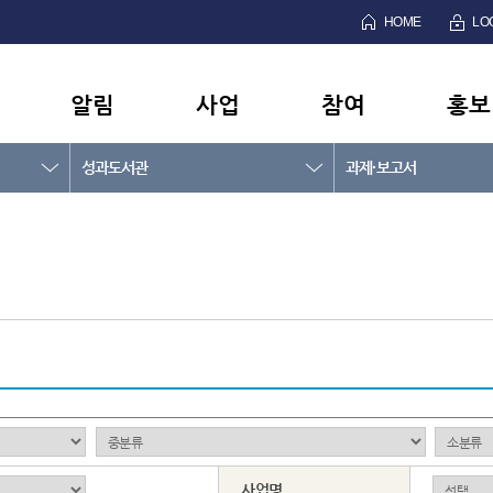
HOME
LO
알림
사업
참여
홍보
성과도서관
과제·보고서
사업명