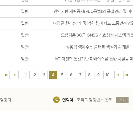
일반
연약지반 개량공사(PBD공법)의 품질관리 및 비대
일반
다양한 환경(안개 및 악천후)에서도 교통안전 강화
일반
도심지용 3G급 GNSS 신호생성 시스템 개
일반
상용급 액체수소 플랜트 핵심기술 개발
일반
IoT 저전력 통신기반 디바이스를 통한 시설물 데이
1
2
3
4
5
6
7
8
9
10
 담당자
연락처
조직도 담당업무 참조
보기