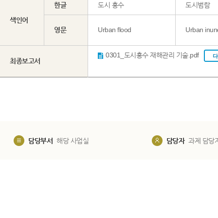
한글
도시 홍수
도시범람
색인어
영문
Urban flood
Urban inun
0301_도시홍수 재해관리 기술.pdf
다
최종보고서
담당부서
해당 사업실
담당자
과제 담당