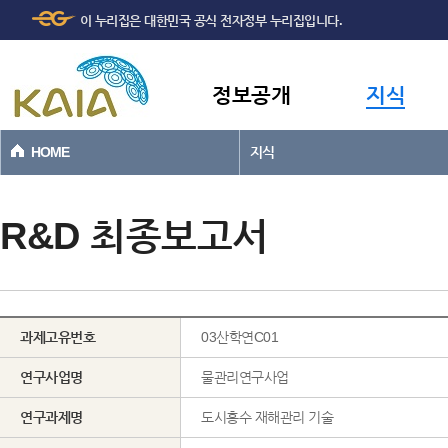
주메뉴
본문바로가기
이 누리집은 대한민국 공식 전자정부 누리집입니다.
바로가기
정보공개
지식
HOME
지식
R&D 최종보고서
과제고유번호
03산학연C01
연구사업명
물관리연구사업
연구과제명
도시홍수 재해관리 기술