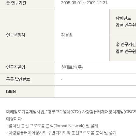
총 연구기간
2005-06-01 ~ 2009-12-31
당해년도
참여 연구
연구책임자
김철호
총 연구기간
참여 연구
연구기관명
현대로템(주)
등록 발간번호
-
ISBN
미래철도기술개발사업, "경부고속열차(KTX) 차량컴퓨터제어장치개발(OBCS)
예정이다.
- 열차간 통신 프로토콜 분석(Tornad Network) 및 설계
- 차량컴퓨터제어장치와 주변기기와의 통신프로토콜 분석 및 설계