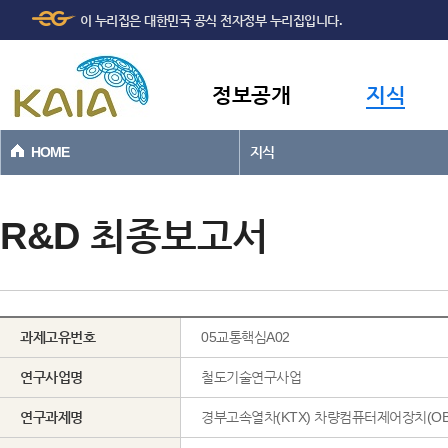
주메뉴
본문바로가기
이 누리집은 대한민국 공식 전자정부 누리집입니다.
바로가기
정보공개
지식
HOME
지식
R&D 최종보고서
과제고유번호
05교통핵심A02
연구사업명
철도기술연구사업
연구과제명
경부고속열차(KTX) 차량컴퓨터제어장치(OB