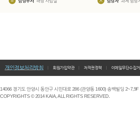
담당부서
해당 사업실
담당자
과제 담당
개인정보처리방침
회원가입약관
저작권정책
이메일무단수집거
14066 경기도 안양시 동안구 시민대로 286 (관양동 1600) 송백빌딩 2~7,9F / TE
COPYRIGHTS © 2014 KAIA, ALL RIGHTS RESERVED.