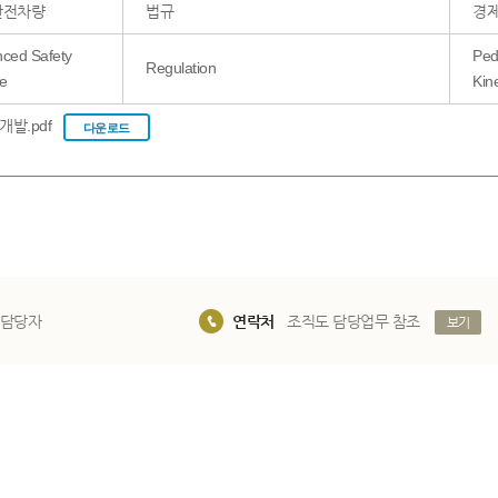
안전차량
법규
경
ced Safety
Ped
Regulation
le
Kin
0348_보행자 친화적 첨단안전차량 개발.pdf
다운로드
 담당자
연락처
조직도 담당업무 참조
보기