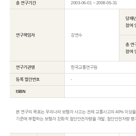
총 연구기간
2003-06-01 ~ 2008-05-31
당해
참여 
연구책임자
강연수
총 연
참여 
연구기관명
한국교통연구원
등록 발간번호
-
ISBN
본 연구의 목표는 우리나라 보행자 사고는 전체 교통사고의 40% 이상을
기준에 부합하는 보행자 친화적 첨단안전차량을 개발, 첨단안전차량 평