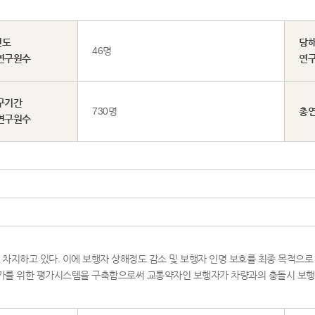
년도
당
46명
연구원수
연
구기간
730명
총
연구원수
 차지하고 있다. 이에 보행자 상해정도 감소 및 보행자 인명 보호를 최종 목적으
가를 위한 평가시스템을 구축함으로써 교통약자인 보행자가 차량과의 충돌시 보행