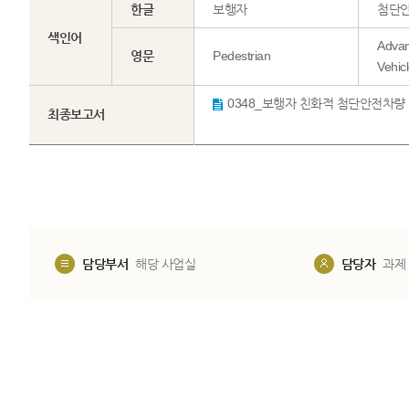
한글
보행자
첨단
색인어
Advan
영문
Pedestrian
Vehic
최종보고서
담당부서
해당 사업실
담당자
과제