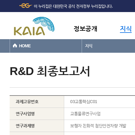
주메뉴
본문바로가기
이 누리집은 대한민국 공식 전자정부 누리집입니다.
바로가기
정보공개
지식
HOME
지식
R&D 최종보고서
과제고유번호
03교통핵심C01
연구사업명
교통물류연구사업
연구과제명
보행자 친화적 첨단안전차량 개발