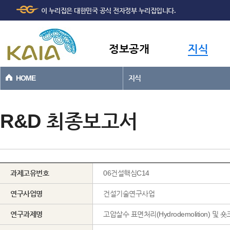
주메뉴
본문바로가기
이 누리집은 대한민국 공식 전자정부 누리집입니다.
바로가기
정보공개
지식
HOME
지식
R&D 최종보고서
과제고유번호
06건설핵심C14
연구사업명
건설기술연구사업
연구과제명