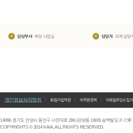
담당부서
해당 사업실
담당자
과제 담당
개인정보처리방침
회원가입약관
저작권정책
이메일무단수집거
14066 경기도 안양시 동안구 시민대로 286 (관양동 1600) 송백빌딩 2~7,9F / TE
COPYRIGHTS © 2014 KAIA, ALL RIGHTS RESERVED.