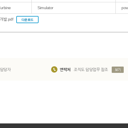
urbine
Simulator
pow
0764_한국형 다중추진 시스템 기술개발.pdf
다운로드
 담당자
연락처
조직도 담당업무 참조
보기