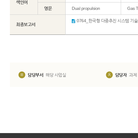
색인어
영문
Dual propulsion
Gas T
최종보고서
담당부서
해당 사업실
담당자
과제