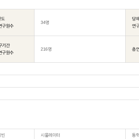
년도
당
34명
연구원수
연
구기간
216명
총
연구원수
터빈
시물레이터
동