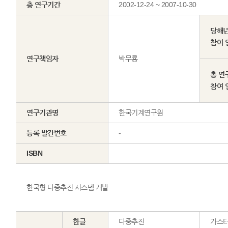
총 연구기간
2002-12-24 ~ 2007-10-30
당해
참여 
연구책임자
박무룡
총 연
참여 
연구기관명
한국기계연구원
등록 발간번호
-
ISBN
한국형 다중추진 시스템 개발
한글
다중추진
가스