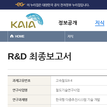
주메뉴
본문바로가기
이 누리집은 대한민국 공식 전자정부 누리집입니다.
바로가기
정보공개
지식
HOME
지식
R&D 최종보고서
과제고유번호
고속철도II-4
연구사업명
철도기술연구사업
연구과제명
한국형 다중추진시스템 기술 개발