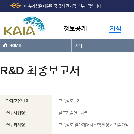
주메뉴
본문바로가기
이 누리집은 대한민국 공식 전자정부 누리집입니다.
바로가기
정보공개
지식
HOME
지식
R&D 최종보고서
과제고유번호
고속철도II-2
연구사업명
철도기술연구사업
연구과제명
고속철도 열차제어시스템 안정화 기술개발