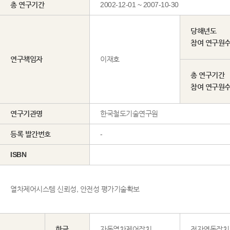
총 연구기간
2002-12-01 ~ 2007-10-30
당해년도
참여 연구원
연구책임자
이재호
총 연구기간
참여 연구원
연구기관명
한국철도기술연구원
등록 발간번호
-
ISBN
열차제어시스템 신뢰성, 안전성 평가기술확보
한글
자동열차제어장치
전자연동장치