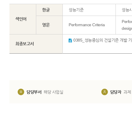
한글
성능기준
성능
색인어
Perfo
영문
Performance Criteria
desig
최종보고서
담당부서
해당 사업실
담당자
과제