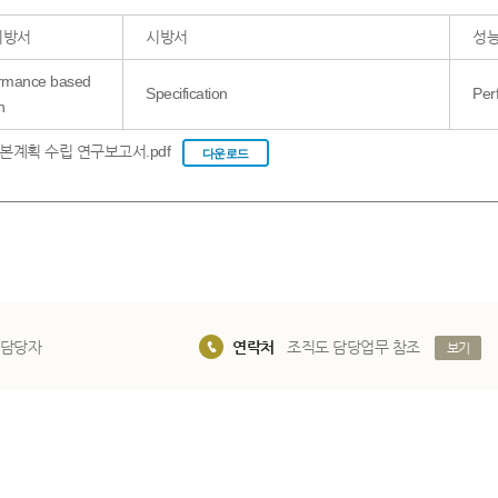
시방서
시방서
성
rmance based
Specification
Per
n
0385_성능중심의 건설기준 개발 기본계획 수립 연구보고서.pdf
다운로드
 담당자
연락처
조직도 담당업무 참조
보기