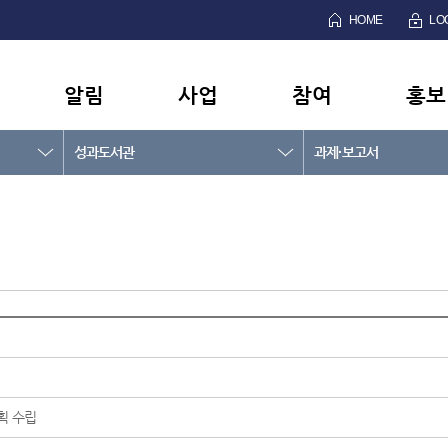
HOME
LO
알림
사업
참여
홍보
성과도서관
과제·보고서
획 수립