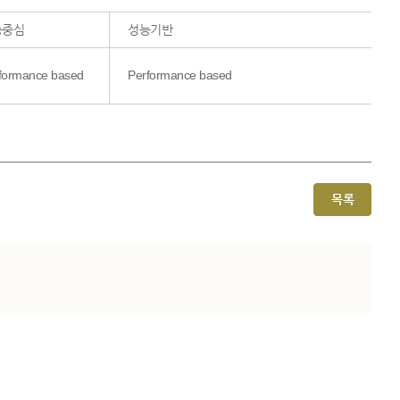
능중심
성능기반
formance based
Performance based
목록