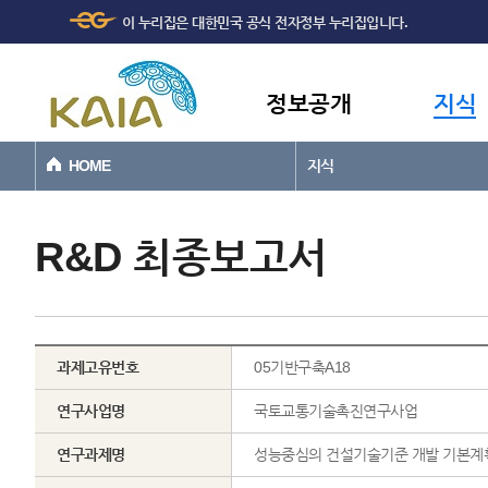
주메뉴
본문바로가기
이 누리집은 대한민국 공식 전자정부 누리집입니다.
바로가기
정보공개
지식
HOME
지식
R&D 최종보고서
과제고유번호
05기반구축A18
연구사업명
국토교통기술촉진연구사업
연구과제명
성능중심의 건설기술기준 개발 기본계