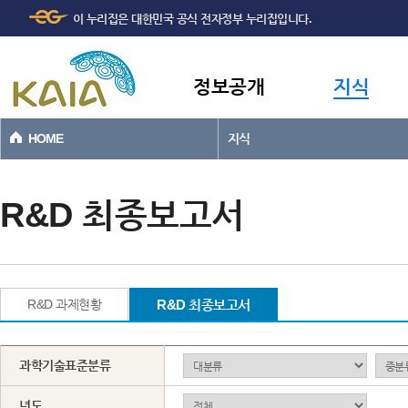
주메뉴
본문바로가기
이 누리집은 대한민국 공식 전자정부 누리집입니다.
바로가기
정보공개
지식
HOME
지식
R&D 최종보고서
R&D 과제현황
R&D 최종보고서
과학기술표준분류
년도