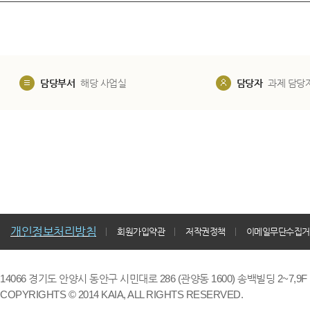
담당부서
해당 사업실
담당자
과제 담당
개인정보처리방침
회원가입약관
저작권정책
이메일무단수집거
14066 경기도 안양시 동안구 시민대로 286 (관양동 1600) 송백빌딩 2~7,9F / TE
COPYRIGHTS © 2014 KAIA, ALL RIGHTS RESERVED.