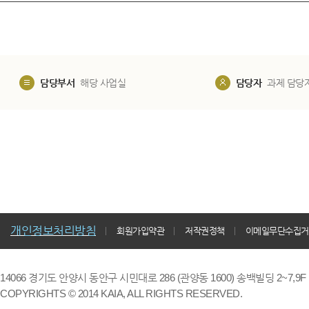
담당부서
해당 사업실
담당자
과제 담당
개인정보처리방침
회원가입약관
저작권정책
이메일무단수집거
14066 경기도 안양시 동안구 시민대로 286 (관양동 1600) 송백빌딩 2~7,9F / TE
COPYRIGHTS © 2014 KAIA, ALL RIGHTS RESERVED.