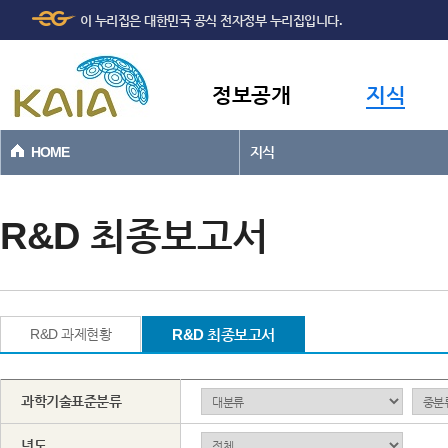
주메뉴
본문바로가기
이 누리집은 대한민국 공식 전자정부 누리집입니다.
바로가기
정보공개
지식
HOME
지식
R&D 최종보고서
R&D 과제현황
R&D 최종보고서
과학기술표준분류
년도