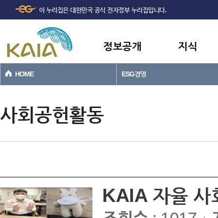
주메뉴
본문바로가기
이 누리집은 대한민국 공식 전자정부 누리집입니다.
바로가기
정보공개
지식
HOME
ESG경영
사회공헌활동
KAIA 자율 사