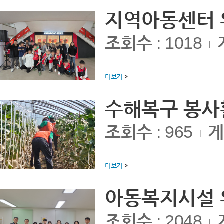
지역아동센터 위
조회수
: 1018
|
더보기
수해복구 봉사활
조회수
: 965
게
|
더보기
아동복지시설 위
조회수
: 2048
|