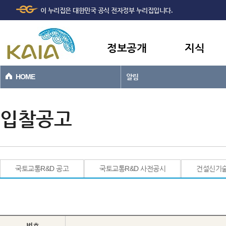
주메뉴
본문바로가기
이 누리집은 대한민국 공식 전자정부 누리집입니다.
바로가기
정보공개
지식
HOME
알림
입찰공고
국토교통R&D 공고
국토교통R&D 사전공시
건설신기
번호