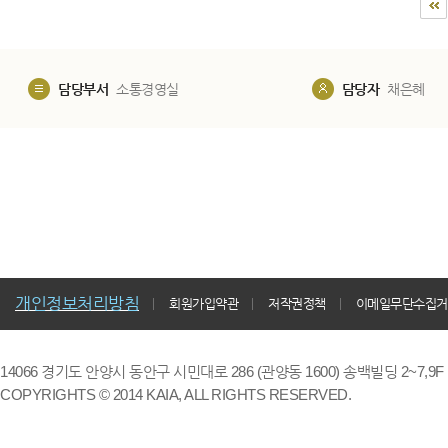
담당부서
소통경영실
담당자
채은혜
개인정보처리방침
회원가입약관
저작권정책
이메일무단수집거
14066 경기도 안양시 동안구 시민대로 286 (관양동 1600) 송백빌딩 2~7,9F / TE
COPYRIGHTS © 2014 KAIA, ALL RIGHTS RESERVED.