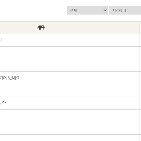
제목
점
되어 있네요
방안