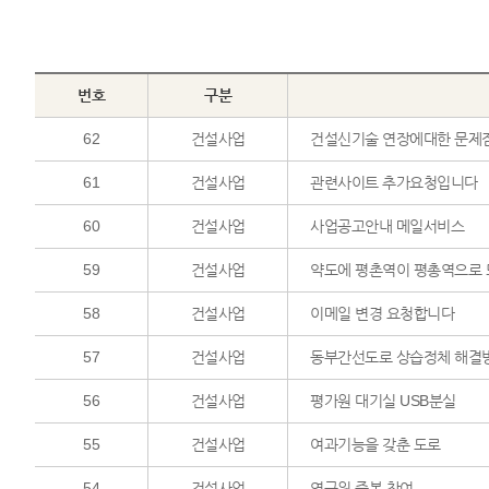
번호
구분
62
건설사업
건설신기술 연장에대한 문제
61
건설사업
관련사이트 추가요청입니다
60
건설사업
사업공고안내 메일서비스
59
건설사업
약도에 평촌역이 평총역으로 
58
건설사업
이메일 변경 요청합니다
57
건설사업
동부간선도로 상습정체 해결
56
건설사업
평가원 대기실 USB분실
55
건설사업
여과기능을 갖춘 도로
54
건설사업
연구원 중복 참여