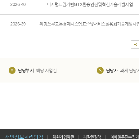
2026-40
디지털트윈기반GTX환승안전및혁신기술개발사업
2026-39
워킹쓰루교통결제시스템표준및서비스실용화기술개발사
담당부서
해당 사업실
담당자
과제 담당
개인정보처리방침
회원가입약관
저작권정책
이메일무단수집거