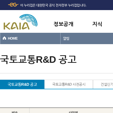
주메뉴
본문바로가기
이 누리집은 대한민국 공식 전자정부 누리집입니다.
바로가기
정보공개
지식
HOME
알림
국토교통R&D 공고
국토교통R&D 공고
국토교통R&D 사전공시
건설신
번호
사업명