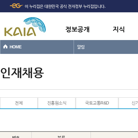
주메뉴
본문바로가기
이 누리집은 대한민국 공식 전자정부 누리집입니다.
바로가기
정보공개
지식
HOME
알림
인재채용
전체
진흥원소식
국토교통R&D
신
번호
분류