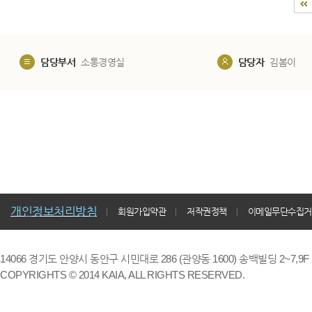
담당부서
소통경영실
담당자
김봄이
개인정보처리방침
회원가입약관
저작권정책
이메일무단수집거
14066 경기도 안양시 동안구 시민대로 286 (관양동 1600) 송백빌딩 2~7,9F / TE
COPYRIGHTS © 2014 KAIA, ALL RIGHTS RESERVED.