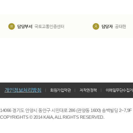
담당부서
국토교통인증센터
담당자
공태현
개인정보처리방침
회원가입약관
저작권정책
이메일무단수집거
14066 경기도 안양시 동안구 시민대로 286 (관양동 1600) 송백빌딩 2~7,9F / TE
COPYRIGHTS © 2014 KAIA, ALL RIGHTS RESERVED.