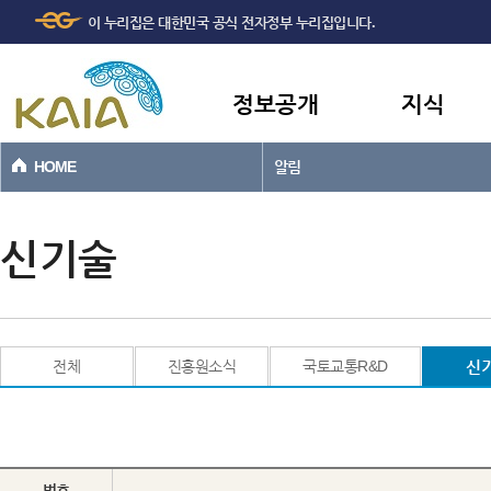
주메뉴
본문바로가기
이 누리집은 대한민국 공식 전자정부 누리집입니다.
바로가기
정보공개
지식
HOME
알림
신기술
전체
진흥원소식
국토교통R&D
신
번호