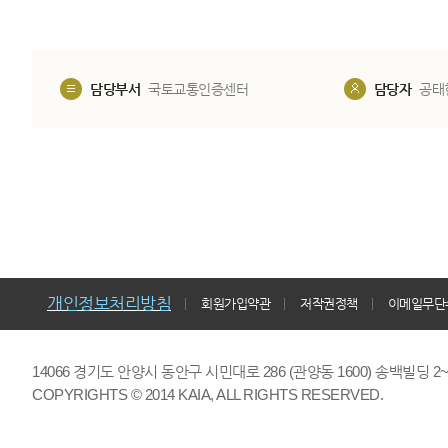
담당부서
국토교통인증센터
담당자
공태
개인정보처리방침
회원가입약관
저작권정책
이메일무단
14066 경기도 안양시 동안구 시민대로 286 (관양동 1600) 송백빌딩 2~7,9F 
COPYRIGHTS © 2014 KAIA, ALL RIGHTS RESERVED.