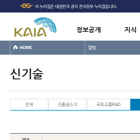
주메뉴
본문바로가기
이 누리집은 대한민국 공식 전자정부 누리집입니다.
바로가기
정보공개
지식
HOME
알림
신기술
전체
진흥원소식
국토교통R&D
번호