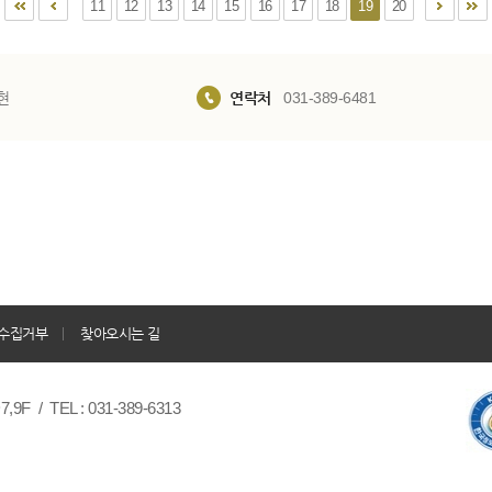
11
12
13
14
15
16
17
18
19
20
현
연락처
031-389-6481
수집거부
찾아오시는 길
/ TEL : 031-389-6313