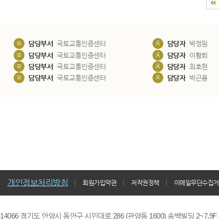
담당부서
국토교통인증센터
담당자
박정원
담당부서
국토교통인증센터
담당자
이황희
담당부서
국토교통인증센터
담당자
최호현
담당부서
국토교통인증센터
담당자
박근용
개인정보처리방침
회원가입약관
저작권정책
이메일무단수집거
14066 경기도 안양시 동안구 시민대로 286 (관양동 1600) 송백빌딩 2~7,9F / TE