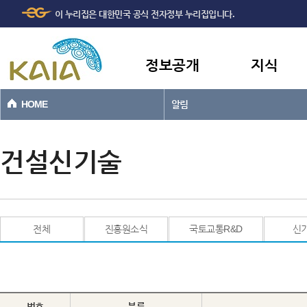
주메뉴
본문바로가기
이 누리집은 대한민국 공식 전자정부 누리집입니다.
바로가기
정보공개
지식
HOME
알림
건설신기술
전체
진흥원소식
국토교통R&D
신
번호
분류