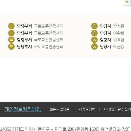
담당부서
국토교통인증센터
담당자
박정원
담당부서
국토교통인증센터
담당자
이황희
담당부서
국토교통인증센터
담당자
최호현
담당부서
국토교통인증센터
담당자
박근용
개인정보처리방침
회원가입약관
저작권정책
이메일무단수집거
14066 경기도 안양시 동안구 시민대로 286 (관양동 1600) 송백빌딩 2~7,9F / TE