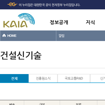
주메뉴
본문바로가기
이 누리집은 대한민국 공식 전자정부 누리집입니다.
바로가기
정보공개
지식
HOME
알림
건설신기술
전체
진흥원소식
국토교통R&D
신
번호
구분
분류